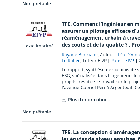
Non prêtable
TFE. Comment l'ingénieur en ma
assurer un pilotage efficace d'
réaménagement urbain à travers
des coûts et de la qualité ? : P
texte imprimé
Rayane Benziane
, Auteur ;
Léa D'Alm
Le Rallec
, Tuteur EIVP
|
Paris : EIVP
|
Le rapport, synthèse de six mois de 
ESG, spécialisée dans l'ingénierie, le 
projets, restitue le travail sur le p
l'avenue Gabriel Peri à Argenteuil. Ce 
Plus d'information...
Non prêtable
TFE. La conception d'aménagem
les études de niveau esquisse, f