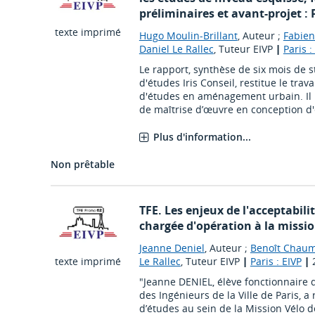
préliminaires et avant-projet :
texte imprimé
Hugo Moulin-Brillant
, Auteur ;
Fabien
Daniel Le Rallec
, Tuteur EIVP
|
Paris :
Le rapport, synthèse de six mois de 
d'études Iris Conseil, restitue le trav
d'études en aménagement urbain. Il 
de maîtrise d’œuvre en conception d'e
Plus d'information...
Non prêtable
TFE. Les enjeux de l'acceptabilit
chargée d'opération à la missio
Jeanne Deniel
, Auteur ;
Benoît Chaum
texte imprimé
Le Rallec
, Tuteur EIVP
|
Paris : EIVP
|
"Jeanne DENIEL, élève fonctionnaire d
des Ingénieurs de la Ville de Paris, a 
d’études au sein de la Mission Vélo de