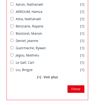
Aaron, Nathanaël
[1]
ARROUM, Hamza
[1]
Attia, Nathanaël
[1]
Benziane, Rayane
[1]
Boisloret, Manon
[1]
Deniel, Jeanne
[1]
Guermache, Rywan
[1]
Jegou, Mathieu
[1]
Le Gall, Carl
[1]
Liu, Bingze
[1]
[+]