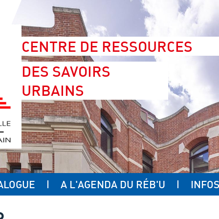
CENTRE DE RESSOURCES
DES SAVOIRS
URBAINS
ALOGUE
A L'AGENDA DU RÉB'U
INFOS
R