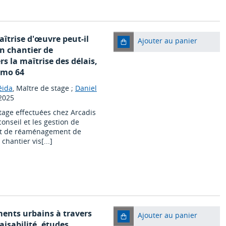
îtrise d'œuvre peut-il
Ajouter au panier
un chantier de
 la maîtrise des délais,
romo 64
éida
, Maître de stage ;
Daniel
2025
stage effectuées chez Arcadis
conseil et les gestion de
rojet de réaménagement de
chantier vis[...]
ents urbains à travers
Ajouter au panier
aisabilité, études