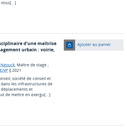
 miss[...]
sciplinaire d'une maîtrise
Ajouter au panier
agement urbain : voirie,
 Ngouck
, Maître de stage ;
 EIVP
|
2021
onseil, société de conseil et
 dans les infrastructures de
s déplacements et
ut de mettre en exergu[...]