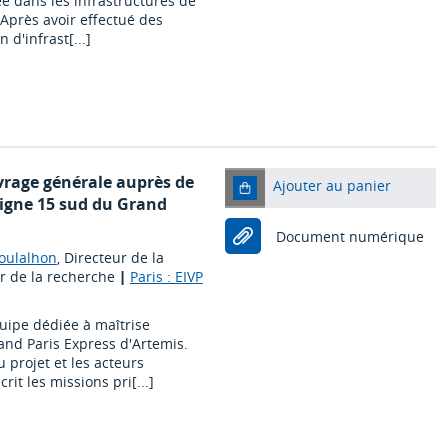
e dans les infrastructures de
 Après avoir effectué des
 d'infrast[...]
uvrage générale auprès de
Ajouter au panier
 ligne 15 sud du Grand
Document numérique
oulalhon
, Directeur de la
ur de la recherche
|
Paris : EIVP
quipe dédiée à maîtrise
and Paris Express d'Artemis.
 projet et les acteurs
rit les missions pri[...]