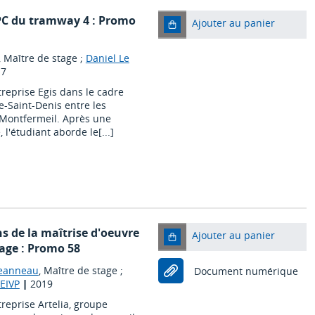
OPC du tramway 4 : Promo
Ajouter au panier
, Maître de stage ;
Daniel Le
17
treprise Egis dans le cadre
e-Saint-Denis entre les
 Montfermeil. Après une
 l'étudiant aborde le[...]
s de la maîtrise d'oeuvre
Ajouter au panier
rage : Promo 58
Jeanneau
, Maître de stage ;
Document numérique
 EIVP
|
2019
treprise Artelia, groupe