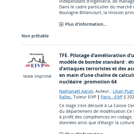
indépendant d'ingénierie, de manage
Dans le cadre particulier du marché 
Boulogne-Billancourt, la mission princ
Plus d'information...
Non prêtable
TFE. Pilotage d’amélioration d’
modèle de bombe standard : ét
d’attaques terroristes et des acc
en main d’une chaîne de calcul
texte imprimé
nucléaire :promotion 64
Nathanaël Aaron
, Auteur ;
Lilian Pug
Rallec
, Tuteur EIVP
|
Paris : EIVP
|
20
Ce stage s'est déroulé à La Caisse C
du département de modélisation.Ce s
à profit des compétences en codage,
données ainsi que d’élargir la culture