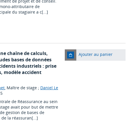
ment de projet et de conseil.
mono-attributaire de
ipale du stagiaire a c[...]
une chaîne de calculs,
Ajouter au panier
udes bases de données
idents industriels : prise
s, modèle accident
net
, Maître de stage ;
Daniel Le
25
entrale de Réassurance au sein
tage avait pour but de mettre
 de gestion de bases de
 de la réassuran[...]