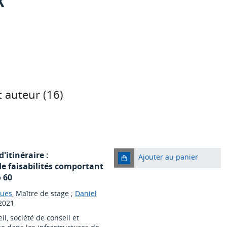
 auteur (
16
)
'itinéraire :
Ajouter au panier
de faisabilités comportant
 60
gues
, Maître de stage ;
Daniel
2021
il, société de conseil et