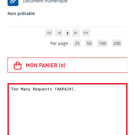
Document numérique
Non prêtable
1
Par page :
25
50
100
200