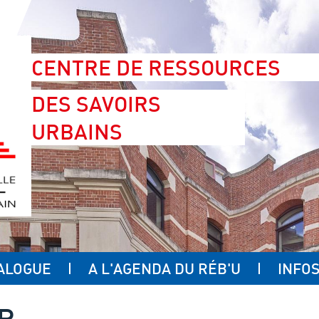
CENTRE DE RESSOURCES
DES SAVOIRS
URBAINS
ALOGUE
A L'AGENDA DU RÉB'U
INFOS
UR