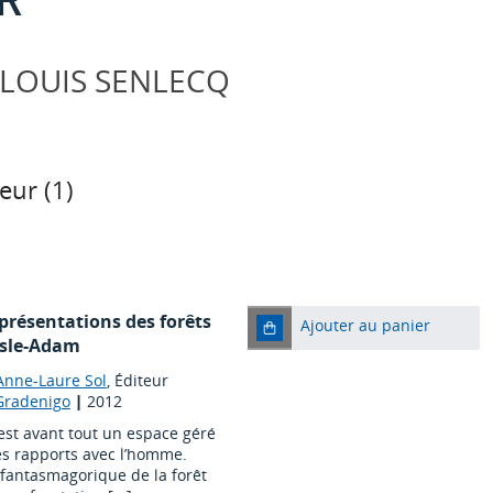
 LOUIS SENLECQ
eur (
1
)
eprésentations des forêts
Ajouter au panier
Isle-Adam
Anne-Laure Sol
, Éditeur
 Gradenigo
|
2012
st avant tout un espace géré
ses rapports avec l’homme.
 fantasmagorique de la forêt