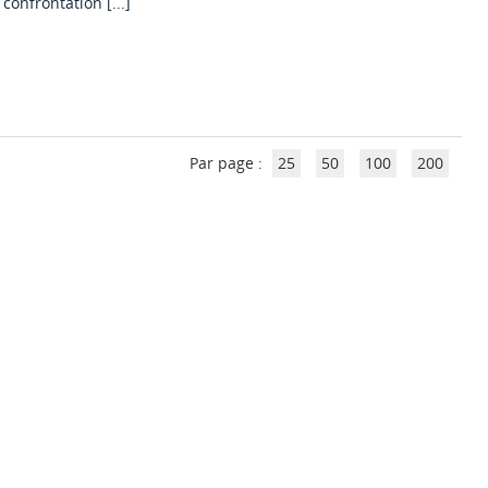
confrontation [...]
Par page :
25
50
100
200