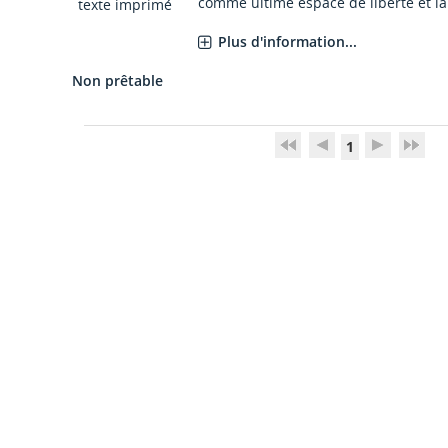
comme ultime espace de liberté et la 
texte imprimé
Plus d'information...
Non prêtable
1