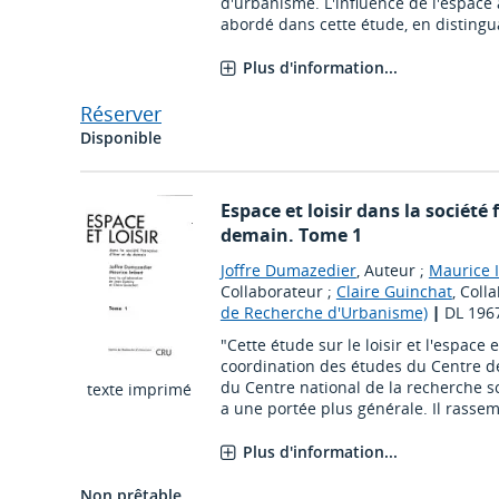
d'urbanisme. L'influence de l'espace
abordé dans cette étude, en distinguan
Plus d'information...
Réserver
Disponible
Espace et loisir dans la société 
demain. Tome 1
Joffre Dumazedier
, Auteur ;
Maurice 
Collaborateur ;
Claire Guinchat
, Coll
de Recherche d'Urbanisme)
|
DL 196
"Cette étude sur le loisir et l'espace
coordination des études du Centre d
du Centre national de la recherche s
texte imprimé
a une portée plus générale. Il rassembl
Plus d'information...
Non prêtable