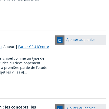
Ajouter au panier
u
, Auteur
|
Paris : CRU (Centre
n archipel comme un type de
titudes du développement
a première partie de l'étude
et les villes a[...]
 : les concepts, les
Ajouter au panier