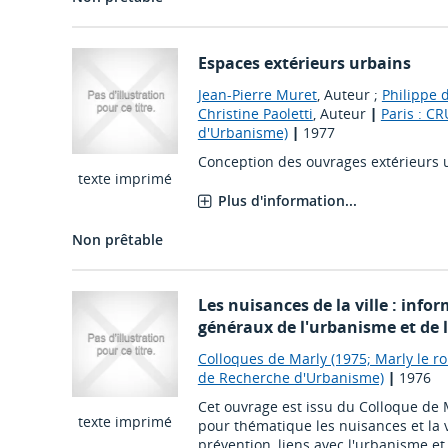
Espaces extérieurs urbains
Jean-Pierre Muret
, Auteur ;
Philippe 
Christine Paoletti
, Auteur
|
Paris : C
d'Urbanisme)
|
1977
Conception des ouvrages extérieurs u
texte imprimé
Plus d'information...
Non prêtable
Les nuisances de la ville : info
généraux de l'urbanisme et d
Colloques de Marly (1975; Marly le ro
de Recherche d'Urbanisme)
|
1976
Cet ouvrage est issu du Colloque de
texte imprimé
pour thématique les nuisances et la v
prévention, liens avec l'urbanisme et