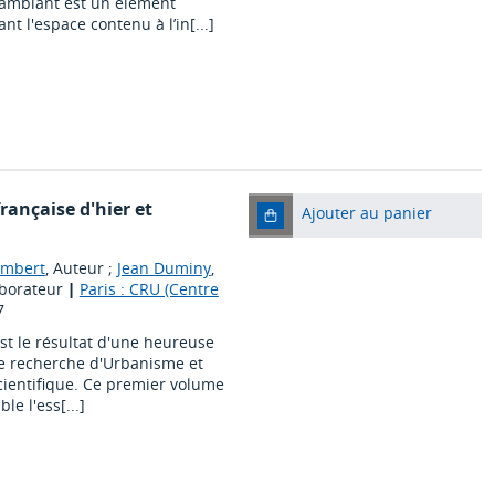
 ambiant est un élément
t l'espace contenu à l’in[...]
française d'hier et
Ajouter au panier
Imbert
, Auteur ;
Jean Duminy
,
aborateur
|
Paris : CRU (Centre
7
 est le résultat d'une heureuse
e recherche d'Urbanisme et
cientifique. Ce premier volume
e l'ess[...]