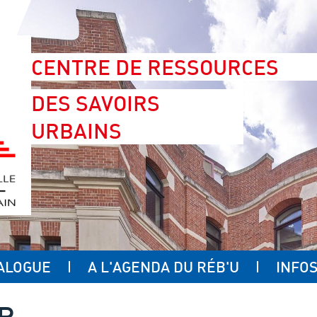
CENTRE DE RESSOURCES
DES SAVOIRS
URBAINS
ALOGUE
A L'AGENDA DU RÉB'U
INFOS
UR