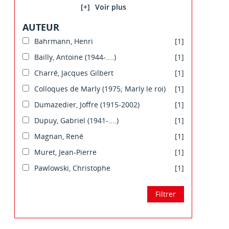
[+]
AUTEUR
Bahrmann, Henri
[1]
Bailly, Antoine (1944-....)
[1]
Charré, Jacques Gilbert
[1]
Colloques de Marly (1975; Marly le roi)
[1]
Dumazedier, Joffre (1915-2002)
[1]
Dupuy, Gabriel (1941-....)
[1]
Magnan, René
[1]
Muret, Jean-Pierre
[1]
Pawlowski, Christophe
[1]