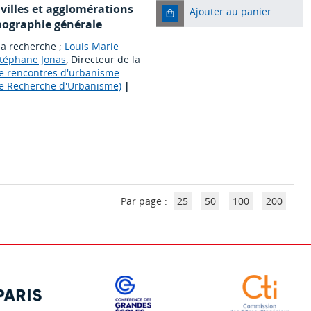
s villes et agglomérations
Ajouter au panier
mographie générale
 la recherche ;
Louis Marie
téphane Jonas
, Directeur de la
de rencontres d'urbanisme
de Recherche d'Urbanisme)
|
Par page :
25
50
100
200