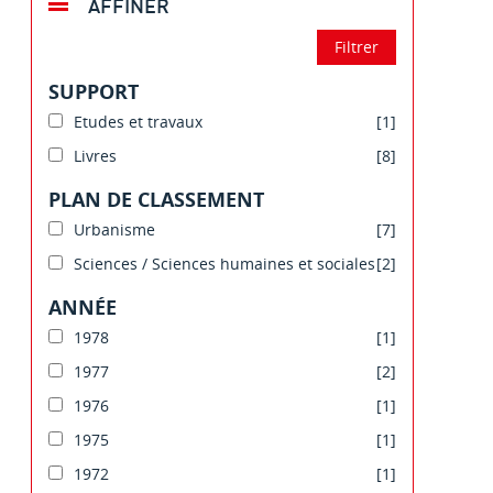
AFFINER
SUPPORT
Etudes et travaux
[1]
Livres
[8]
PLAN DE CLASSEMENT
Urbanisme
[7]
Sciences / Sciences humaines et sociales
[2]
ANNÉE
1978
[1]
1977
[2]
1976
[1]
1975
[1]
1972
[1]