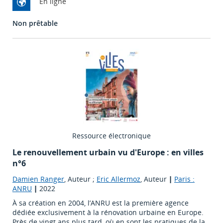
En ligne
Non prêtable
Ressource électronique
Le renouvellement urbain vu d'Europe : en villes
n°6
Damien Ranger
, Auteur ;
Eric Allermoz
, Auteur
|
Paris :
ANRU
|
2022
À sa création en 2004, l’ANRU est la première agence
dédiée exclusivement à la rénovation urbaine en Europe.
Près de vingt ans plus tard, où en sont les pratiques de la