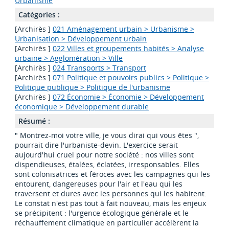
Urbanisme
Catégories :
[Archirès ]
021 Aménagement urbain > Urbanisme >
Urbanisation > Développement urbain
[Archirès ]
022 Villes et groupements habités > Analyse
urbaine > Agglomération > Ville
[Archirès ]
024 Transports > Transport
[Archirès ]
071 Politique et pouvoirs publics > Politique >
Politique publique > Politique de l'urbanisme
[Archirès ]
072 Économie > Économie > Développement
économique > Développement durable
Résumé :
" Montrez-moi votre ville, je vous dirai qui vous êtes ",
pourrait dire l'urbaniste-devin. L'exercice serait
aujourd'hui cruel pour notre société : nos villes sont
dispendieuses, étalées, éclatées, irresponsables. Elles
sont colonisatrices et féroces avec les campagnes qui les
entourent, dangereuses pour l'air et l'eau qui les
traversent et dures avec les personnes qui les habitent.
Le constat n'est pas tout à fait nouveau, mais les enjeux
se précipitent : l'urgence écologique générale et le
réchauffement climatique en particulier accélèrent la