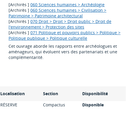
[Archirès ]
060 Sciences humaines > Archéologie
[Archirès ]
060 Sciences humaines > Civilisation >
Patrimoine > Patrimoine architectural
[Archirès ]
070 Droit > Droit > Droit public > Droit de
l'environnement > Protection des sites
[Archirès ]
071 Politique et pouvoirs publics > Politique >
Politique publique > Politique culturelle
Cet ouvrage aborde les rapports entre archéologues et
aménageurs, qui évoluent vers des partenariats et une
complémentarité.
Localisation
Section
Disponibilité
RÉSERVE
Compactus
Disponible