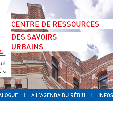
CENTRE DE RESSOURCES
DES SAVOIRS
URBAINS
ALOGUE
A L'AGENDA DU RÉB'U
INFOS