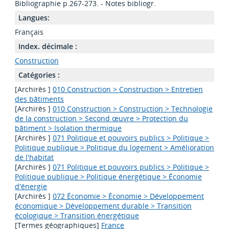
Bibliographie p.267-273. - Notes bibliogr.
Langues:
Français
Index. décimale :
Construction
Catégories :
[Archirès ]
010 Construction > Construction > Entretien
des bâtiments
[Archirès ]
010 Construction > Construction > Technologie
de la construction > Second œuvre > Protection du
bâtiment > Isolation thermique
[Archirès ]
071 Politique et pouvoirs publics > Politique >
Politique publique > Politique du logement > Amélioration
de l'habitat
[Archirès ]
071 Politique et pouvoirs publics > Politique >
Politique publique > Politique énergétique > Économie
d'énergie
[Archirès ]
072 Économie > Économie > Développement
économique > Développement durable > Transition
écologique > Transition énergétique
[Termes géographiques]
France