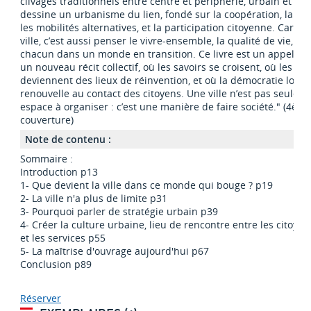
clivages traditionnels entre centre et périphérie, urbain et rural
dessine un urbanisme du lien, fondé sur la coopération, la bio
les mobilités alternatives, et la participation citoyenne. Car pe
ville, c’est aussi penser le vivre-ensemble, la qualité de vie, et 
chacun dans un monde en transition. Ce livre est un appel à c
un nouveau récit collectif, où les savoirs se croisent, où les ter
deviennent des lieux de réinvention, et où la démocratie local
renouvelle au contact des citoyens. Une ville n’est pas seulem
espace à organiser : c’est une manière de faire société." (4èm
couverture)
Note de contenu :
Sommaire :
Introduction p13
1- Que devient la ville dans ce monde qui bouge ? p19
2- La ville n'a plus de limite p31
3- Pourquoi parler de stratégie urbain p39
4- Créer la culture urbaine, lieu de rencontre entre les citoyens
et les services p55
5- La maîtrise d'ouvrage aujourd'hui p67
Conclusion p89
Réserver