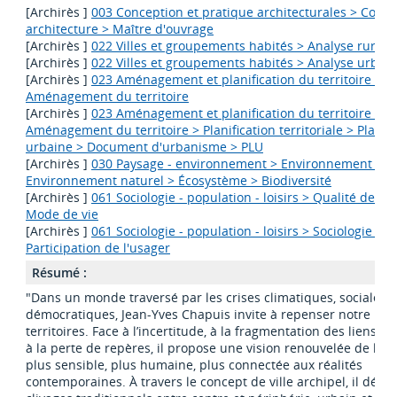
[Archirès ]
003 Conception et pratique architecturales > Com
architecture > Maître d'ouvrage
[Archirès ]
022 Villes et groupements habités > Analyse rurale
[Archirès ]
022 Villes et groupements habités > Analyse urbai
[Archirès ]
023 Aménagement et planification du territoire >
Aménagement du territoire
[Archirès ]
023 Aménagement et planification du territoire >
Aménagement du territoire > Planification territoriale > Planifi
urbaine > Document d'urbanisme > PLU
[Archirès ]
030 Paysage - environnement > Environnement >
Environnement naturel > Écosystème > Biodiversité
[Archirès ]
061 Sociologie - population - loisirs > Qualité de la 
Mode de vie
[Archirès ]
061 Sociologie - population - loisirs > Sociologie > 
Participation de l'usager
Résumé :
"Dans un monde traversé par les crises climatiques, sociales e
démocratiques, Jean-Yves Chapuis invite à repenser notre rap
territoires. Face à l’incertitude, à la fragmentation des liens h
à la perte de repères, il propose une vision renouvelée de l’u
plus sensible, plus humaine, plus connectée aux réalités
contemporaines. À travers le concept de ville archipel, il dépa