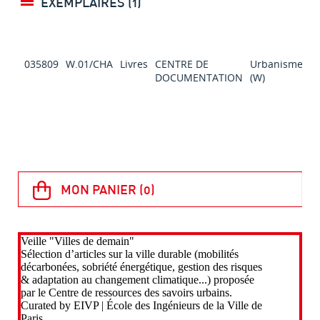
EXEMPLAIRES (1)
035809
W.01/CHA
Livres
CENTRE DE
Urbanisme
So
DOCUMENTATION
(W)
j
2