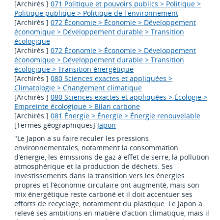
[Archirès ]
071 Politique et pouvoirs publics > Politique >
Politique publique > Politique de l'environnement
[Archirès ]
072 Économie > Économie > Développement
économique > Développement durable > Transition
écologique
[Archirès ]
072 Économie > Économie > Développement
économique > Développement durable > Transition
écologique > Transition énergétique
[Archirès ]
080 Sciences exactes et appliquées >
Climatologie > Changement climatique
[Archirès ]
080 Sciences exactes et appliquées > Écologie >
Empreinte écologique > Bilan carbone
[Archirès ]
081 Énergie > Énergie > Énergie renouvelable
[Termes géographiques]
Japon
"Le Japon a su faire reculer les pressions
environnementales, notamment la consommation
d’énergie, les émissions de gaz à effet de serre, la pollution
atmosphérique et la production de déchets. Ses
investissements dans la transition vers les énergies
propres et l’économie circulaire ont augmenté, mais son
mix énergétique reste carboné et il doit accentuer ses
efforts de recyclage, notamment du plastique. Le Japon a
relevé ses ambitions en matière d’action climatique, mais il