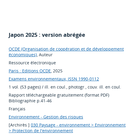
Japon 2025 : version abrégée
OCDE (Organisation de coopération et de développement
économiques)
, Auteur
Ressource électronique
Paris : Editions OCDE
, 2025
Examens environnementaux, ISSN 1990-0112
1 vol. (53 pages) / ill. en coul., photogr., couv. ill. en coul.
Rapport téléchargeable gratuitement (format PDF)
Bibliographie p.41-46
Français
Environnement - Gestion des risques
[Archirès ]
030 Paysage - environnement > Environnement
> Protection de l'environnement