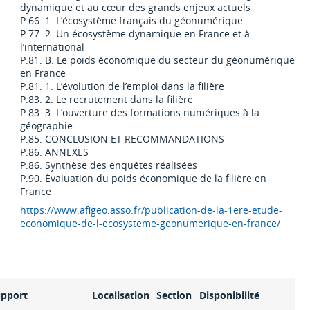
dynamique et au cœur des grands enjeux actuels
P.66. 1. L’écosystème français du géonumérique
P.77. 2. Un écosystème dynamique en France et à
l’international
P.81. B. Le poids économique du secteur du géonumérique
en France
P.81. 1. L’évolution de l’emploi dans la filière
P.83. 2. Le recrutement dans la filière
P.83. 3. L’ouverture des formations numériques à la
géographie
P.85. CONCLUSION ET RECOMMANDATIONS
P.86. ANNEXES
P.86. Synthèse des enquêtes réalisées
P.90. Évaluation du poids économique de la filière en
France
https://www.afigeo.asso.fr/publication-de-la-1ere-etude-
economique-de-l-ecosysteme-geonumerique-en-france/
upport
Localisation
Section
Disponibilité