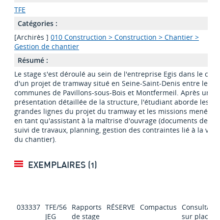
TFE
Catégories :
[Archirès ]
010 Construction > Construction > Chantier >
Gestion de chantier
Résumé :
Le stage s'est déroulé au sein de l'entreprise Egis dans le cad
d'un projet de tramway situé en Seine-Saint-Denis entre les
communes de Pavillons-sous-Bois et Montfermeil. Après une
présentation détaillée de la structure, l'étudiant aborde les
grandes lignes du projet du tramway et les missions menées
en tant qu'assistant à la maîtrise d'ouvrage (documents de
suivi de travaux, planning, gestion des contraintes lié à la vie
du chantier).
EXEMPLAIRES (1)
033337
TFE/56
Rapports
RÉSERVE
Compactus
Consultabl
JEG
de stage
sur place