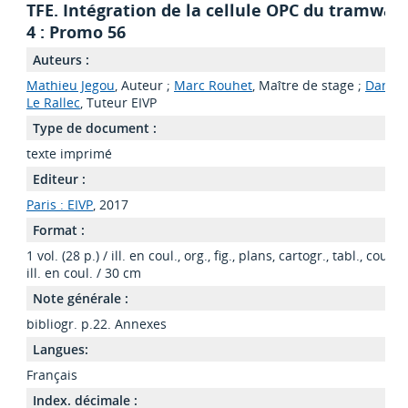
TFE. Intégration de la cellule OPC du tramway
4 : Promo 56
Auteurs :
Mathieu Jegou
, Auteur ;
Marc Rouhet
, Maître de stage ;
Daniel
Le Rallec
, Tuteur EIVP
Type de document :
texte imprimé
Editeur :
Paris : EIVP
, 2017
Format :
1 vol. (28 p.) / ill. en coul., org., fig., plans, cartogr., tabl., couv.
ill. en coul. / 30 cm
Note générale :
bibliogr. p.22. Annexes
Langues:
Français
Index. décimale :