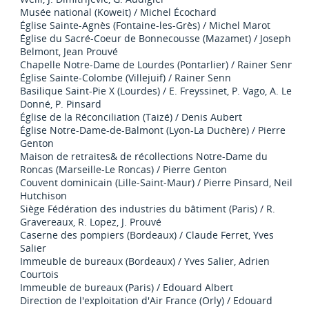
Musée national (Koweit) / Michel Écochard
Église Sainte-Agnès (Fontaine-les-Grès) / Michel Marot
Église du Sacré-Coeur de Bonnecousse (Mazamet) / Joseph
Belmont, Jean Prouvé
Chapelle Notre-Dame de Lourdes (Pontarlier) / Rainer Senn
Église Sainte-Colombe (Villejuif) / Rainer Senn
Basilique Saint-Pie X (Lourdes) / E. Freyssinet, P. Vago, A. Le
Donné, P. Pinsard
Église de la Réconciliation (Taizé) / Denis Aubert
Église Notre-Dame-de-Balmont (Lyon-La Duchère) / Pierre
Genton
Maison de retraites& de récollections Notre-Dame du
Roncas (Marseille-Le Roncas) / Pierre Genton
Couvent dominicain (Lille-Saint-Maur) / Pierre Pinsard, Neil
Hutchison
Siège Fédération des industries du bâtiment (Paris) / R.
Gravereaux, R. Lopez, J. Prouvé
Caserne des pompiers (Bordeaux) / Claude Ferret, Yves
Salier
Immeuble de bureaux (Bordeaux) / Yves Salier, Adrien
Courtois
Immeuble de bureaux (Paris) / Edouard Albert
Direction de l'exploitation d'Air France (Orly) / Edouard