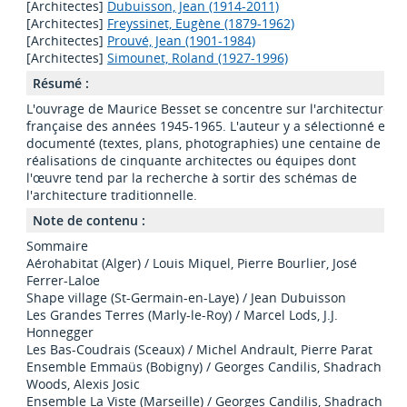
[Architectes]
Dubuisson, Jean (1914-2011)
[Architectes]
Freyssinet, Eugène (1879-1962)
[Architectes]
Prouvé, Jean (1901-1984)
[Architectes]
Simounet, Roland (1927-1996)
Résumé :
L'ouvrage de Maurice Besset se concentre sur l'architecture
française des années 1945-1965. L'auteur y a sélectionné et
documenté (textes, plans, photographies) une centaine de
réalisations de cinquante architectes ou équipes dont
l'œuvre tend par la recherche à sortir des schémas de
l'architecture traditionnelle.
Note de contenu :
Sommaire
Aérohabitat (Alger) / Louis Miquel, Pierre Bourlier, José
Ferrer-Laloe
Shape village (St-Germain-en-Laye) / Jean Dubuisson
Les Grandes Terres (Marly-le-Roy) / Marcel Lods, J.J.
Honnegger
Les Bas-Coudrais (Sceaux) / Michel Andrault, Pierre Parat
Ensemble Emmaüs (Bobigny) / Georges Candilis, Shadrach
Woods, Alexis Josic
Ensemble La Viste (Marseille) / Georges Candilis, Shadrach