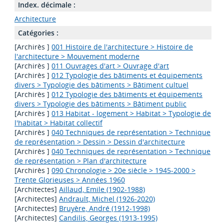
Index. décimale :
Architecture
Catégories :
[Archirès ]
001 Histoire de l'architecture > Histoire de
l'architecture > Mouvement moderne
[Archirès ]
011 Ouvrages d'art > Ouvrage d'art
[Archirès ]
012 Typologie des bâtiments et équipements
divers > Typologie des bâtiments > Bâtiment cultuel
[Archirès ]
012 Typologie des bâtiments et équipements
divers > Typologie des bâtiments > Bâtiment public
[Archirès ]
013 Habitat - logement > Habitat > Typologie de
l'habitat > Habitat collectif
[Archirès ]
040 Techniques de représentation > Technique
de représentation > Dessin > Dessin d'architecture
[Archirès ]
040 Techniques de représentation > Technique
de représentation > Plan d'architecture
[Archirès ]
090 Chronologie > 20e siècle > 1945-2000 >
Trente Glorieuses > Années 1960
[Architectes]
Aillaud, Emile (1902-1988)
[Architectes]
Andrault, Michel (1926-2020)
[Architectes]
Bruyère, André (1912-1998)
[Architectes]
Candilis, Georges (1913-1995)