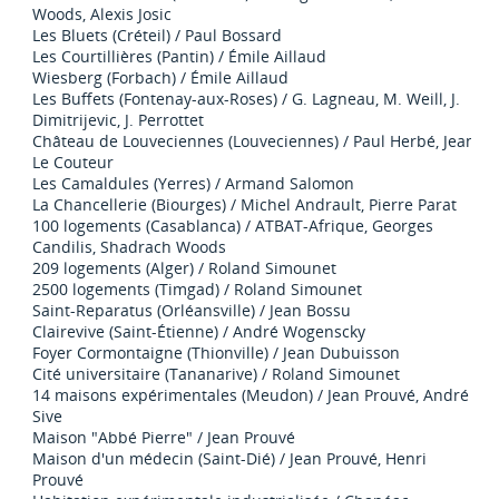
Woods, Alexis Josic
Les Bluets (Créteil) / Paul Bossard
Les Courtillières (Pantin) / Émile Aillaud
Wiesberg (Forbach) / Émile Aillaud
Les Buffets (Fontenay-aux-Roses) / G. Lagneau, M. Weill, J.
Dimitrijevic, J. Perrottet
Château de Louveciennes (Louveciennes) / Paul Herbé, Jean
Le Couteur
Les Camaldules (Yerres) / Armand Salomon
La Chancellerie (Biourges) / Michel Andrault, Pierre Parat
100 logements (Casablanca) / ATBAT-Afrique, Georges
Candilis, Shadrach Woods
209 logements (Alger) / Roland Simounet
2500 logements (Timgad) / Roland Simounet
Saint-Reparatus (Orléansville) / Jean Bossu
Clairevive (Saint-Étienne) / André Wogenscky
Foyer Cormontaigne (Thionville) / Jean Dubuisson
Cité universitaire (Tananarive) / Roland Simounet
14 maisons expérimentales (Meudon) / Jean Prouvé, André
Sive
Maison "Abbé Pierre" / Jean Prouvé
Maison d'un médecin (Saint-Dié) / Jean Prouvé, Henri
Prouvé