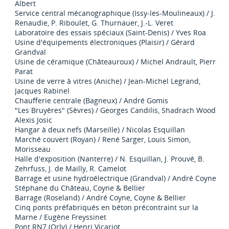
Albert
Service central mécanographique (Issy-les-Moulineaux) / J.
Renaudie, P. Riboulet, G. Thurnauer, J.-L. Veret
Laboratoire des essais spéciaux (Saint-Denis) / Yves Roa
Usine d'équipements électroniques (Plaisir) / Gérard
Grandval
Usine de céramique (Châteauroux) / Michel Andrault, Pierre
Parat
Usine de verre à vitres (Aniche) / Jean-Michel Legrand,
Jacques Rabinel
Chaufferie centrale (Bagneux) / André Gomis
"Les Bruyères" (Sèvres) / Georges Candilis, Shadrach Woods,
Alexis Josic
Hangar à deux nefs (Marseille) / Nicolas Esquillan
Marché couvert (Royan) / René Sarger, Louis Simon,
Morisseau
Halle d'exposition (Nanterre) / N. Esquillan, J. Prouvé, B.
Zehrfuss, J. de Mailly, R. Camelot
Barrage et usine hydroélectrique (Grandval) / André Coyne,
Stéphane du Château, Coyne & Bellier
Barrage (Roseland) / André Coyne, Coyne & Bellier
Cinq ponts préfabriqués en béton précontraint sur la
Marne / Eugène Freyssinet
Pont RN7 (Orly) / Henri Vicariot