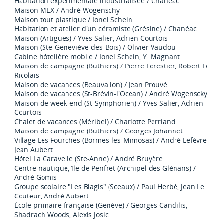
Habitation expérimentale industrialisée / Chanéac
Maison MEX / André Wogenschy
Maison tout plastique / Ionel Schein
Habitation et atelier d'un céramiste (Grésine) / Chanéac
Maison (Artigues) / Yves Salier, Adrien Courtois
Maison (Ste-Geneviève-des-Bois) / Olivier Vaudou
Cabine hôtelière mobile / Ionel Schein, Y. Magnant
Maison de campagne (Buthiers) / Pierre Forestier, Robert Le
Ricolais
Maison de vacances (Beauvallon) / Jean Prouvé
Maison de vacances (St-Brévin-l'Océan) / André Wogenscky
Maison de week-end (St-Symphorien) / Yves Salier, Adrien
Courtois
Chalet de vacances (Méribel) / Charlotte Perriand
Maison de campagne (Buthiers) / Georges Johannet
Village Les Fourches (Bormes-les-Mimosas) / André Lefèvre,
Jean Aubert
Hôtel La Caravelle (Ste-Anne) / André Bruyère
Centre nautique, île de Penfret (Archipel des Glénans) /
André Gomis
Groupe scolaire "Les Blagis" (Sceaux) / Paul Herbé, Jean Le
Couteur, André Aubert
École primaire française (Genève) / Georges Candilis,
Shadrach Woods, Alexis Josic