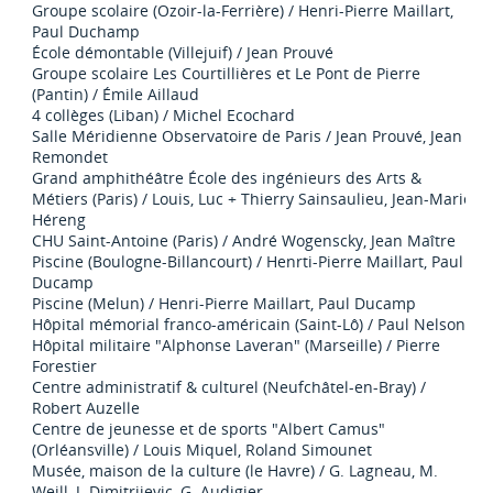
Groupe scolaire (Ozoir-la-Ferrière) / Henri-Pierre Maillart,
Paul Duchamp
École démontable (Villejuif) / Jean Prouvé
Groupe scolaire Les Courtillières et Le Pont de Pierre
(Pantin) / Émile Aillaud
4 collèges (Liban) / Michel Ecochard
Salle Méridienne Observatoire de Paris / Jean Prouvé, Jean
Remondet
Grand amphithéâtre École des ingénieurs des Arts &
Métiers (Paris) / Louis, Luc + Thierry Sainsaulieu, Jean-Marie
Héreng
CHU Saint-Antoine (Paris) / André Wogenscky, Jean Maître
Piscine (Boulogne-Billancourt) / Henrti-Pierre Maillart, Paul
Ducamp
Piscine (Melun) / Henri-Pierre Maillart, Paul Ducamp
Hôpital mémorial franco-américain (Saint-Lô) / Paul Nelson
Hôpital militaire "Alphonse Laveran" (Marseille) / Pierre
Forestier
Centre administratif & culturel (Neufchâtel-en-Bray) /
Robert Auzelle
Centre de jeunesse et de sports "Albert Camus"
(Orléansville) / Louis Miquel, Roland Simounet
Musée, maison de la culture (le Havre) / G. Lagneau, M.
Weill, J. Dimitrijevic, G. Audigier