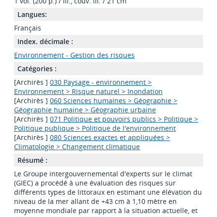
1 vol. (200 p.) / ill., couv. ill. / 21 cm
Langues:
Français
Index. décimale :
Environnement - Gestion des risques
Catégories :
[Archirès ]
030 Paysage - environnement >
Environnement > Risque naturel > Inondation
[Archirès ]
060 Sciences humaines > Géographie >
Géographie humaine > Géographie urbaine
[Archirès ]
071 Politique et pouvoirs publics > Politique >
Politique publique > Politique de l'environnement
[Archirès ]
080 Sciences exactes et appliquées >
Climatologie > Changement climatique
Résumé :
Le Groupe intergouvernemental d'experts sur le climat
(GIEC) a procédé à une évaluation des risques sur
différents types de littoraux en estimant une élévation du
niveau de la mer allant de +43 cm à 1,10 mètre en
moyenne mondiale par rapport à la situation actuelle, et