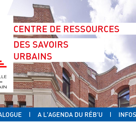
CENTRE DE RESSOURCES
DES SAVOIRS
URBAINS
ALOGUE
A L'AGENDA DU RÉB'U
INFOS