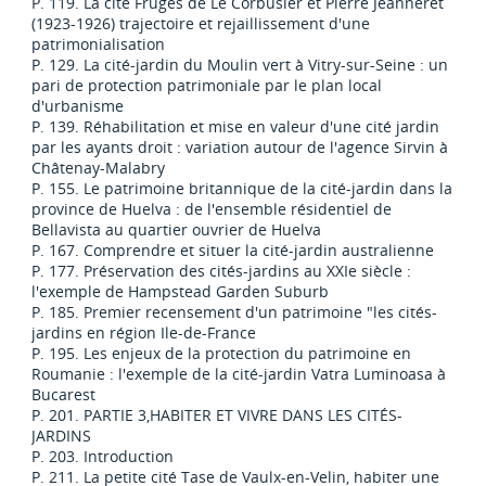
P. 119. La cité Frugès de Le Corbusier et Pierre Jeanneret
(1923-1926) trajectoire et rejaillissement d'une
patrimonialisation
P. 129. La cité-jardin du Moulin vert à Vitry-sur-Seine : un
pari de protection patrimoniale par le plan local
d'urbanisme
P. 139. Réhabilitation et mise en valeur d'une cité jardin
par les ayants droit : variation autour de l'agence Sirvin à
Châtenay-Malabry
P. 155. Le patrimoine britannique de la cité-jardin dans la
province de Huelva : de l'ensemble résidentiel de
Bellavista au quartier ouvrier de Huelva
P. 167. Comprendre et situer la cité-jardin australienne
P. 177. Préservation des cités-jardins au XXIe siècle :
l'exemple de Hampstead Garden Suburb
P. 185. Premier recensement d'un patrimoine "les cités-
jardins en région Ile-de-France
P. 195. Les enjeux de la protection du patrimoine en
Roumanie : l'exemple de la cité-jardin Vatra Luminoasa à
Bucarest
P. 201. PARTIE 3,HABITER ET VIVRE DANS LES CITÉS-
JARDINS
P. 203. Introduction
P. 211. La petite cité Tase de Vaulx-en-Velin, habiter une