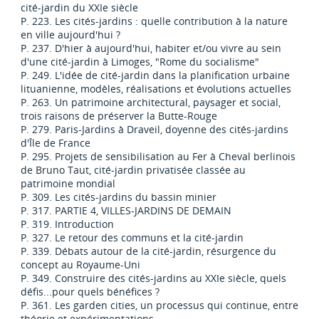
cité-jardin du XXIe siècle
P. 223. Les cités-jardins : quelle contribution à la nature
en ville aujourd'hui ?
P. 237. D'hier à aujourd'hui, habiter et/ou vivre au sein
d'une cité-jardin à Limoges, "Rome du socialisme"
P. 249. L'idée de cité-jardin dans la planification urbaine
lituanienne, modèles, réalisations et évolutions actuelles
P. 263. Un patrimoine architectural, paysager et social,
trois raisons de préserver la Butte-Rouge
P. 279. Paris-Jardins à Draveil, doyenne des cités-jardins
d'Île de France
P. 295. Projets de sensibilisation au Fer à Cheval berlinois
de Bruno Taut, cité-jardin privatisée classée au
patrimoine mondial
P. 309. Les cités-jardins du bassin minier
P. 317. PARTIE 4, VILLES-JARDINS DE DEMAIN
P. 319. Introduction
P. 327. Le retour des communs et la cité-jardin
P. 339. Débats autour de la cité-jardin, résurgence du
concept au Royaume-Uni
P. 349. Construire des cités-jardins au XXIe siècle, quels
défis...pour quels bénéfices ?
P. 361. Les garden cities, un processus qui continue, entre
théorie et expérimentations