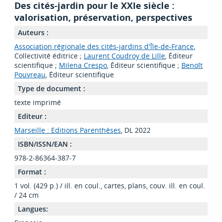
Des cités-jardin pour le XXIe siècle :
valorisation, préservation, perspectives
Auteurs :
Association régionale des cités-jardins d'Île-de-France
,
Collectivité éditrice ;
Laurent Coudroy de Lille
, Éditeur
scientifique ;
Milena Crespo
, Éditeur scientifique ;
Benoît
Pouvreau
, Éditeur scientifique
Type de document :
texte imprimé
Editeur :
Marseille : Editions Parenthèses
, DL 2022
ISBN/ISSN/EAN :
978-2-86364-387-7
Format :
1 vol. (429 p.) / ill. en coul., cartes, plans, couv. ill. en coul.
/ 24 cm
Langues: