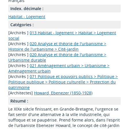
Français
Index. décimale :
Habitat - Logement
Catégories :
[Archirès ]
013 Habitat - logement > Habitat > Logement
social
[Archirès ]
020 Analyse et théorie de l'urbanisme >
Histoire de l'urbanisme > Cité-jardin
[Archirès ]
020 Analyse et théorie de l'urbanisme >
Urbanisme durable
[Archirès ]
021 Aménagement urbain > Urbanisme >
Aménagement urbain
[Archirès ]
071 Politique et pouvoirs publics > Politique >
Politique publique > Politique culturelle > Protection du
patrimoine
[Architectes]
Howard, Ebenezer (1850-1928)
Résumé :
Le XIXe siècle finissant, en Grande-Bretagne, l'urgence se
fait sentir d'une alternative à la ville industrielle, qui
suffoque et se paupérise. Prend forme alors, dans l'esprit
de l'urbaniste Ebenezer Howard, le concept de cité-jardin