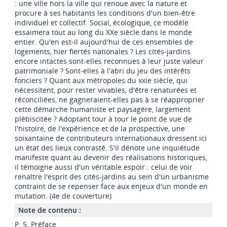
: une ville hors la ville qui renoue avec la nature et
procure à ses habitants les conditions d'un bien-être
individuel et collectif. Social, écologique, ce modèle
essaimera tout au long du XXe siècle dans le monde
entier. Qu'en est-il aujourd'hui de ces ensembles de
logements, hier fiertés nationales ? Les cités-jardins
encore intactes sont-elles reconnues à leur juste valeur
patrimoniale ? Sont-elles à l'abri du jeu des intérêts
fonciers ? Quant aux métropoles du xxie siècle, qui
nécessitent, pour rester vivables, d'être renaturées et
réconciliées, ne gagneraient-elles pas à se réapproprier
cette démarche humaniste et paysagère, largement
plébiscitée ? Adoptant tour à tour le point de vue de
l'histoire, de l'expérience et de la prospective, une
soixantaine de contributeurs internationaux dressent ici
un état des lieux contrasté. S'il dénote une inquiétude
manifeste quant au devenir des réalisations historiques,
il témoigne aussi d'un véritable espoir : celui de voir
renaître l'esprit des cités-jardins au sein d'un urbanisme
contraint de se repenser face aux enjeux d'un monde en
mutation. (4e de couverture)
Note de contenu :
P. 5. Préface