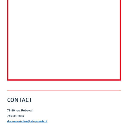
CONTACT
78-80 rue Rébeval
75019 Paris
documentation@eivp-paris.fr