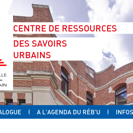
CENTRE DE RESSOURCES
DES SAVOIRS
URBAINS
ALOGUE
A L'AGENDA DU RÉB'U
INFOS