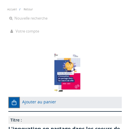
Accueil
Retour
Nouvelle recherche
Votre compte
Ajouter au panier
Titre :
L'innovation en partage dans les coeurs de