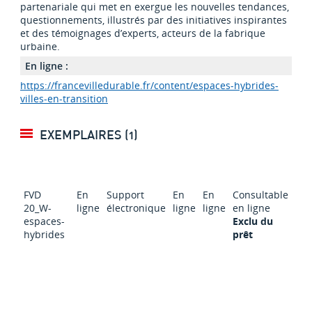
partenariale qui met en exergue les nouvelles tendances,
questionnements, illustrés par des initiatives inspirantes
et des témoignages d’experts, acteurs de la fabrique
urbaine.
En ligne :
https://francevilledurable.fr/content/espaces-hybrides-
villes-en-transition
EXEMPLAIRES (1)
FVD
En
Support
En
En
Consultable
20_W-
ligne
électronique
ligne
ligne
en ligne
espaces-
Exclu du
hybrides
prêt