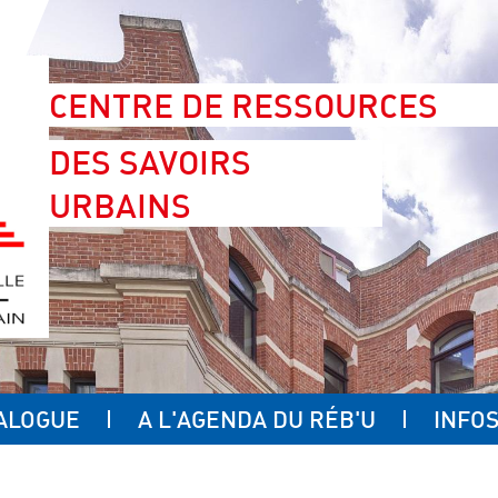
CENTRE DE RESSOURCES
DES SAVOIRS
URBAINS
ALOGUE
A L'AGENDA DU RÉB'U
INFOS