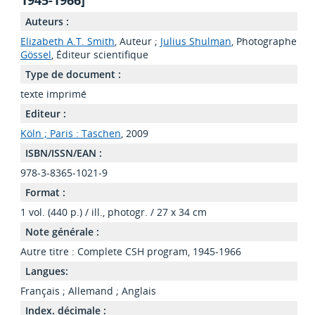
1945-1966]
Auteurs :
Elizabeth A.T. Smith
, Auteur ;
Julius Shulman
, Photographe ;
Pe
Gössel
, Éditeur scientifique
Type de document :
texte imprimé
Editeur :
Köln ; Paris : Taschen
, 2009
ISBN/ISSN/EAN :
978-3-8365-1021-9
Format :
1 vol. (440 p.) / ill., photogr. / 27 x 34 cm
Note générale :
Autre titre : Complete CSH program, 1945-1966
Langues:
Français
;
Allemand
;
Anglais
Index. décimale :