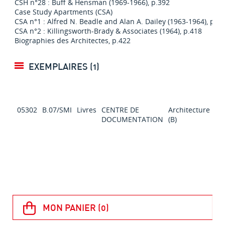
CSH n°28 : Buff & Hensman (1969-1966), p.392
Case Study Apartments (CSA)
CSA n°1 : Alfred N. Beadle and Alan A. Dailey (1963-1964), p.4
CSA n°2 : Killingsworth-Brady & Associates (1964), p.418
Biographies des Architectes, p.422
EXEMPLAIRES (1)
05302
B.07/SMI
Livres
CENTRE DE
Architecture
Co
DOCUMENTATION
(B)
su
Ex
pr