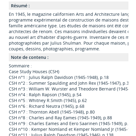
Résumé :
En 1945, le magazine californien Arts and Architecture lança 
programme expérimental de construction de maisons destinée
famille américaine type. Les études de maisons ont été confié
architectes de renom. Ces maisons individuelles devaient co
au nouvel art d'habiter d'après-guerre. Inventaire de ces mai
photographiées par Julius Shulman. Pour chaque maison, plan
coupes, dessins, photographies, programme.
Note de contenu :
Sommaire :
Case Study Houses (CSH)
CSH n°1 : Julius Ralph Davidson (1945-1948), p.18
CSH n°2 : Summer Spaulding and John Rex (1945-1947), p.32
CSH n°3 : William W. Wurster and Theodore Bernard (1945-194
CSH n°4 : Ralph Rapson (1945), p.54
CSH n°5 : Whitney R.Smith (1945), p.62
CSH n°6 : Richard Neutra (1945), p.68
CSH n°7 : Thornton Abell (1945-1948), p.80
CSH n°8 : Charles and Ray Eames (1945-1949), p.88
CSH n°9 : Charles Eames and Eero Saarinen (1945-1949), p.110
CSH n°10 : Kemper Nomland et Kemper Nomland Jr (1945-1947
CSH n°11 : Julius Ralph Davidson (1945-1946), p.138