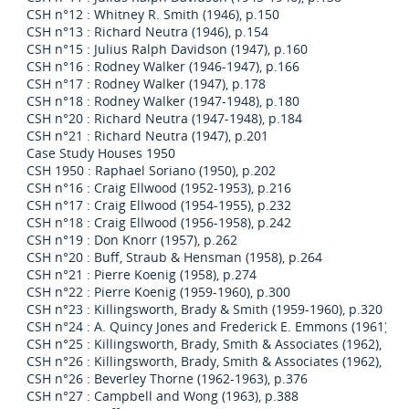
CSH n°12 : Whitney R. Smith (1946), p.150
CSH n°13 : Richard Neutra (1946), p.154
CSH n°15 : Julius Ralph Davidson (1947), p.160
CSH n°16 : Rodney Walker (1946-1947), p.166
CSH n°17 : Rodney Walker (1947), p.178
CSH n°18 : Rodney Walker (1947-1948), p.180
CSH n°20 : Richard Neutra (1947-1948), p.184
CSH n°21 : Richard Neutra (1947), p.201
Case Study Houses 1950
CSH 1950 : Raphael Soriano (1950), p.202
CSH n°16 : Craig Ellwood (1952-1953), p.216
CSH n°17 : Craig Ellwood (1954-1955), p.232
CSH n°18 : Craig Ellwood (1956-1958), p.242
CSH n°19 : Don Knorr (1957), p.262
CSH n°20 : Buff, Straub & Hensman (1958), p.264
CSH n°21 : Pierre Koenig (1958), p.274
CSH n°22 : Pierre Koenig (1959-1960), p.300
CSH n°23 : Killingsworth, Brady & Smith (1959-1960), p.320
CSH n°24 : A. Quincy Jones and Frederick E. Emmons (1961), p
CSH n°25 : Killingsworth, Brady, Smith & Associates (1962), p.3
CSH n°26 : Killingsworth, Brady, Smith & Associates (1962), p.3
CSH n°26 : Beverley Thorne (1962-1963), p.376
CSH n°27 : Campbell and Wong (1963), p.388