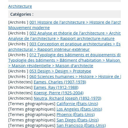
Architecture
Catégories :
[Archirès ]
001 Histoire de l'architecture > Histoire de l'archite
Mouvement moderne
[Archirès ]
002 Analyse et théorie de l'architecture > Architect
Analyse de l'architecture > Rapport architecture-nature
[Archirès ]
003 Conception et pratique architecturales > Espac
architectural > Rapport intérieur-extérieur
[Archirès ]
012 Typologie des bâtiments et équipements divers
Typologie des bâtiments > Bâtiment d'habitation > Maison ind
> Maison résidentielle > Maison d'architecte
[Archirès ]
053 Design > Design > Prototype
[Archirès ]
060 Sciences humaines > Histoire > Histoire de l'ha
[Architectes]
Eames, Charles (1907-1978)
[Architectes]
Eames, Ray (1912-1988)
[Architectes]
Koenig, Pierre (1925-2004)
[Architectes]
Neutra, Richard Joseph (1892-1970)
[Termes géographiques]
Californie (États-Unis)
[Termes géographiques]
Los Angeles (États-Unis)
[Termes géographiques]
Phoenix (États-Unis)
[Termes géographiques]
San Diego (États-Unis)
[Termes géographiques]
San Francisco (États-Unis)