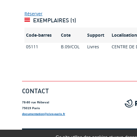
Réserver
EXEMPLAIRES (1)
Code-barres
Cote
Support
Localisatio
05111
B.09/COL
Livres
CENTRE DE
CONTACT
78-80 rue Rébeval
75019 Paris
documentation@eivp-paris.fr