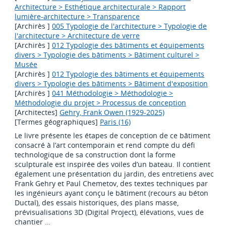
Architecture > Esthétique architecturale > Rapport
lumière-architecture > Transparence
[Archirès ]
005 Typologie de l'architecture > Typologie de
l'architecture > Architecture de verre
[Archirès ]
012 Typologie des bâtiments et équipements
divers > Typologie des bâtiments > Bâtiment culturel >
Musée
[Archirès ]
012 Typologie des bâtiments et équipements
divers > Typologie des bâtiments > Bâtiment d'exposition
[Archirès ]
041 Méthodologie > Méthodologie >
Méthodologie du projet > Processus de conception
[Architectes]
Gehry, Frank Owen (1929-2025)
[Termes géographiques]
Paris (16)
Le livre présente les étapes de conception de ce bâtiment
consacré à l’art contemporain et rend compte du défi
technologique de sa construction dont la forme
sculpturale est inspirée des voiles d’un bateau. Il contient
également une présentation du jardin, des entretiens avec
Frank Gehry et Paul Chemetov, des textes techniques par
les ingénieurs ayant conçu le bâtiment (recours au béton
Ductal), des essais historiques, des plans masse,
prévisualisations 3D (Digital Project), élévations, vues de
chantier …