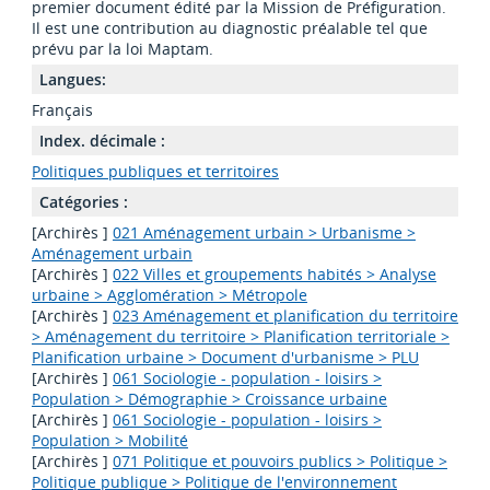
premier document édité par la Mission de Préfiguration.
Il est une contribution au diagnostic préalable tel que
prévu par la loi Maptam.
Langues:
Français
Index. décimale :
Politiques publiques et territoires
Catégories :
[Archirès ]
021 Aménagement urbain > Urbanisme >
Aménagement urbain
[Archirès ]
022 Villes et groupements habités > Analyse
urbaine > Agglomération > Métropole
[Archirès ]
023 Aménagement et planification du territoire
> Aménagement du territoire > Planification territoriale >
Planification urbaine > Document d'urbanisme > PLU
[Archirès ]
061 Sociologie - population - loisirs >
Population > Démographie > Croissance urbaine
[Archirès ]
061 Sociologie - population - loisirs >
Population > Mobilité
[Archirès ]
071 Politique et pouvoirs publics > Politique >
Politique publique > Politique de l'environnement