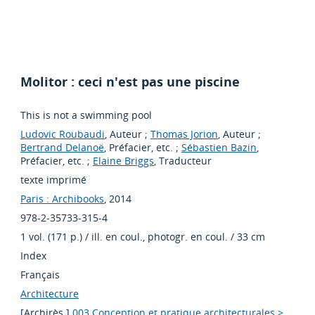
Molitor : ceci n'est pas une piscine
This is not a swimming pool
Ludovic Roubaudi
, Auteur ;
Thomas Jorion
, Auteur ;
Bertrand Delanoë
, Préfacier, etc. ;
Sébastien Bazin
,
Préfacier, etc. ;
Elaine Briggs
, Traducteur
texte imprimé
Paris : Archibooks
, 2014
978-2-35733-315-4
1 vol. (171 p.) / ill. en coul., photogr. en coul. / 33 cm
Index
Français
Architecture
[Archirès ]
003 Conception et pratique architecturales >