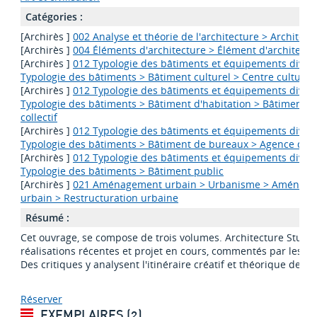
Catégories :
[Archirès ]
002 Analyse et théorie de l'architecture > Architect
[Archirès ]
004 Éléments d'architecture > Élément d'architectu
[Archirès ]
012 Typologie des bâtiments et équipements divers
Typologie des bâtiments > Bâtiment culturel > Centre culturel
[Archirès ]
012 Typologie des bâtiments et équipements divers
Typologie des bâtiments > Bâtiment d'habitation > Bâtiment d
collectif
[Archirès ]
012 Typologie des bâtiments et équipements divers
Typologie des bâtiments > Bâtiment de bureaux > Agence d'ar
[Archirès ]
012 Typologie des bâtiments et équipements divers
Typologie des bâtiments > Bâtiment public
[Archirès ]
021 Aménagement urbain > Urbanisme > Aménag
urbain > Restructuration urbaine
Résumé :
Cet ouvrage, se compose de trois volumes. Architecture Studi
réalisations récentes et projet en cours, commentés par les ar
Des critiques y analysent l'itinéraire créatif et théorique de ce
Réserver
EXEMPLAIRES (2)