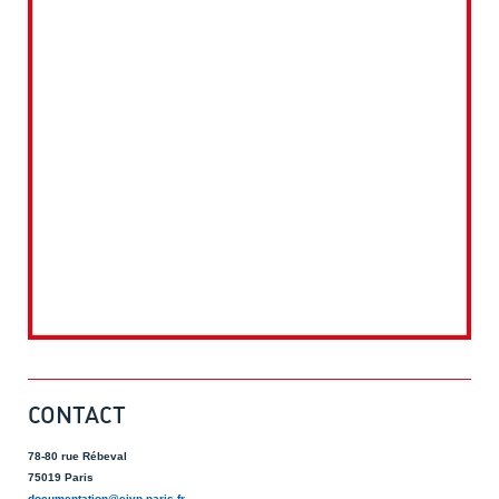
CONTACT
78-80 rue Rébeval
75019 Paris
documentation@eivp-paris.fr