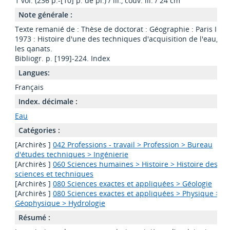
1 vol. (236 p.-[10] p. de pl.) / ill., couv. ill. / 24 cm
Note générale :
Texte remanié de : Thèse de doctorat : Géographie : Paris I :
1973 : Histoire d'une des techniques d'acquisition de l'eau,
les qanats.
Bibliogr. p. [199]-224. Index
Langues:
Français
Index. décimale :
Eau
Catégories :
[Archirès ]
042 Professions - travail > Profession > Bureau
d'études techniques > Ingénierie
[Archirès ]
060 Sciences humaines > Histoire > Histoire des
sciences et techniques
[Archirès ]
080 Sciences exactes et appliquées > Géologie
[Archirès ]
080 Sciences exactes et appliquées > Physique >
Géophysique > Hydrologie
Résumé :