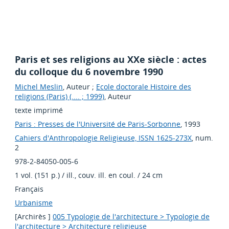
Paris et ses religions au XXe siècle : actes
du colloque du 6 novembre 1990
Michel Meslin
, Auteur ;
Ecole doctorale Histoire des
religions (Paris) (.... ; 1999)
, Auteur
texte imprimé
Paris : Presses de l'Université de Paris-Sorbonne
, 1993
Cahiers d'Anthropologie Religieuse, ISSN 1625-273X
, num.
2
978-2-84050-005-6
1 vol. (151 p.) / ill., couv. ill. en coul. / 24 cm
Français
Urbanisme
[Archirès ]
005 Typologie de l'architecture > Typologie de
l'architecture > Architecture religieuse