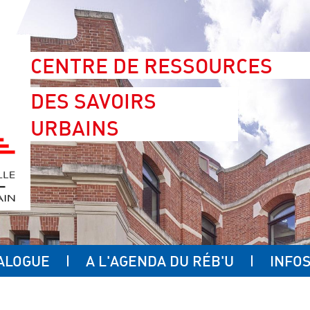
CENTRE DE RESSOURCES
DES SAVOIRS
URBAINS
ALOGUE
A L'AGENDA DU RÉB'U
INFOS