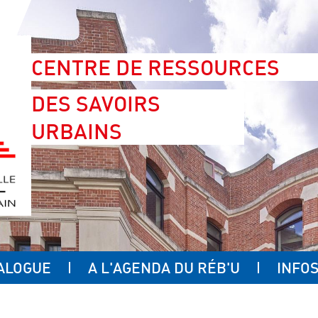
CENTRE DE RESSOURCES
DES SAVOIRS
URBAINS
ALOGUE
A L'AGENDA DU RÉB'U
INFOS