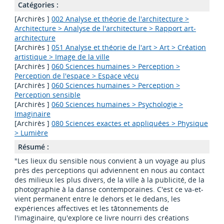
Catégories :
[Archirès ]
002 Analyse et théorie de l'architecture >
Architecture > Analyse de l'architecture > Rapport art-
architecture
[Archirès ]
051 Analyse et théorie de l'art > Art > Création
artistique > Image de la ville
[Archirès ]
060 Sciences humaines > Perception >
Perception de l'espace > Espace vécu
[Archirès ]
060 Sciences humaines > Perception >
Perception sensible
[Archirès ]
060 Sciences humaines > Psychologie >
Imaginaire
[Archirès ]
080 Sciences exactes et appliquées > Physique
> Lumière
Résumé :
"Les lieux du sensible nous convient à un voyage au plus
près des perceptions qui adviennent en nous au contact
des milieux les plus divers, de la ville à la publicité, de la
photographie à la danse contemporaines. C'est ce va-et-
vient permanent entre le dehors et le dedans, les
expériences affectives et les tâtonnements de
l'imaginaire, qu'explore ce livre nourri des créations