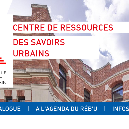
CENTRE DE RESSOURCES
DES SAVOIRS
URBAINS
ALOGUE
A L'AGENDA DU RÉB'U
INFOS