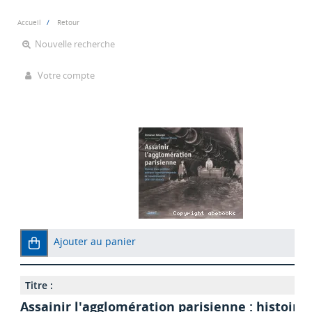
Accueil
Retour
Nouvelle recherche
Votre compte
Ajouter au panier
Titre :
Assainir l'agglomération parisienne : histoire