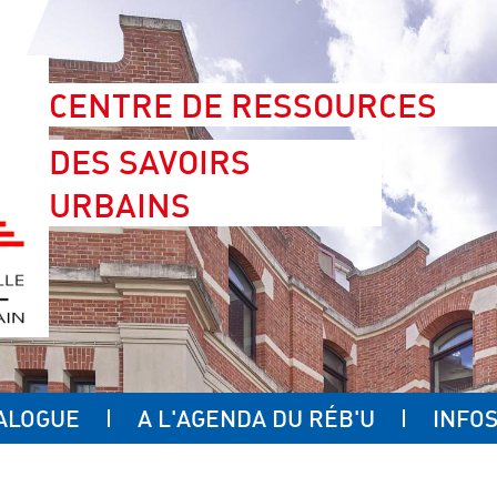
CENTRE DE RESSOURCES
DES SAVOIRS
URBAINS
ALOGUE
A L'AGENDA DU RÉB'U
INFOS