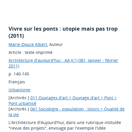
Vivre sur les ponts : utopie mais pas trop
(2011)
Marie-Douce Albert
, Auteur
Article : texte imprimé
Architecture d'aujourd'hui - AA (L') (381, Janvier - février
2011)
p. 140-145
Français
Urbanisme
[Archirès ]
011 Ouvrages d'art > Ouvrage d'art > Pont >
Pont urbanisé
[Archirès ]
061 Sociologie - population - loisirs > Qualité de
la vie
L'Architecture d'Aujourd'hui, dans une rubrique intitulée
"revue des projets", envisage par l'exemple l'idée