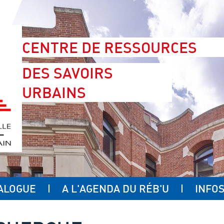
CENTRE DE RESSOURCES
DES SAVOIRS
URBAINS
ALOGUE
A L'AGENDA DU RÉB'U
INFOS