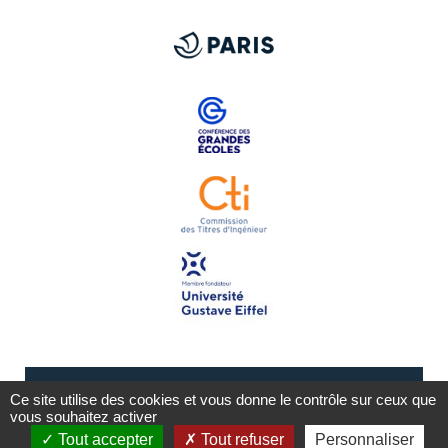
Ce site utilise des cookies et vous donne le contrôle sur ceux que
vous souhaitez activer
Tout accepter
Tout refuser
Personnaliser
Mentions légales
Plan du site