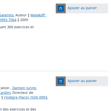
Ajouter au panier
Salamito
, Auteur
|
Malakoff ;
N 0993-7064
|
2009
nt 300 exercices et
Ajouter au panier
cation ;
Damien Jurine
,
ardini
, Directeur de
d
|
J'intègre (Paris), ISSN 0993-
 des exercices et des