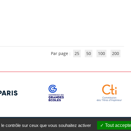
Par page :
25
50
100
200
gales
Plan du site
 le contrôle sur ceux que vous souhaitez activer
Tout accepte