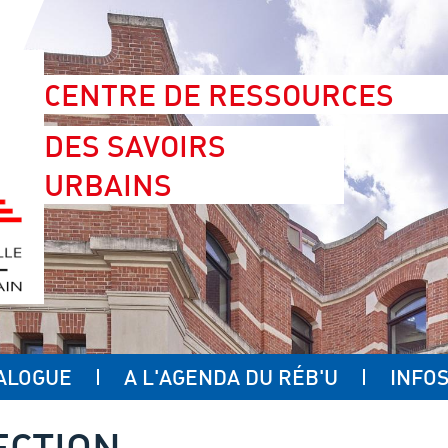
CENTRE DE RESSOURCES
DES SAVOIRS
URBAINS
ALOGUE
A L'AGENDA DU RÉB'U
INFOS
ECTION