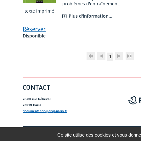
problèmes d'entraînement.
texte imprimé
Plus d'information...
Réserver
Disponible
1
CONTACT
78-80 rue Rébeval
75019 Paris
documentation@eivp-paris.fr
Mentions lé
Ce site utilise des cookies et vous donne
A-
A
A+