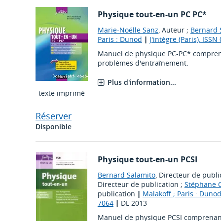
Physique tout-en-un PC PC*
Marie-Noëlle Sanz
, Auteur ;
Bernard 
Paris : Dunod
|
J'intègre (Paris), ISS
Manuel de physique PC-PC* comprena
problèmes d'entraînement.
Plus d'information...
texte imprimé
Réserver
Disponible
Physique tout-en-un PCSI
Bernard Salamito
, Directeur de publi
Directeur de publication ;
Stéphane C
publication
|
Malakoff ; Paris : Duno
7064
|
DL 2013
Manuel de physique PCSI comprenant