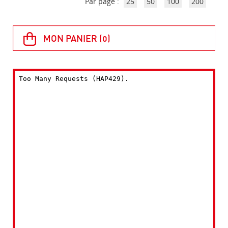
Par page :
25
50
100
200