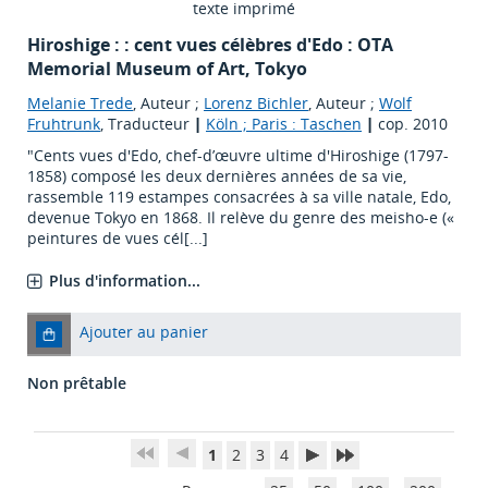
texte imprimé
Hiroshige : : cent vues célèbres d'Edo : OTA
Memorial Museum of Art, Tokyo
Melanie Trede
, Auteur ;
Lorenz Bichler
, Auteur ;
Wolf
Fruhtrunk
, Traducteur
|
Köln ; Paris : Taschen
|
cop. 2010
"Cents vues d'Edo, chef-d’œuvre ultime d'Hiroshige (1797-
1858) composé les deux dernières années de sa vie,
rassemble 119 estampes consacrées à sa ville natale, Edo,
devenue Tokyo en 1868. Il relève du genre des meisho-e («
peintures de vues cél[...]
Plus d'information...
Ajouter au panier
Non prêtable
1
2
3
4