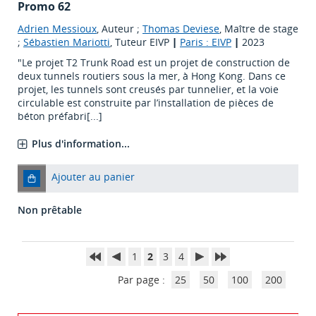
Promo 62
Adrien Messioux
, Auteur ;
Thomas Deviese
, Maître de stage
;
Sébastien Mariotti
, Tuteur EIVP
|
Paris : EIVP
|
2023
"Le projet T2 Trunk Road est un projet de construction de
deux tunnels routiers sous la mer, à Hong Kong. Dans ce
projet, les tunnels sont creusés par tunnelier, et la voie
circulable est construite par l’installation de pièces de
béton préfabri[...]
Plus d'information...
Ajouter au panier
Non prêtable
1
2
3
4
Par page :
25
50
100
200