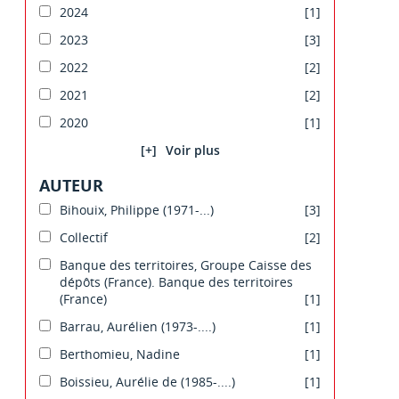
2024
[1]
2023
[3]
2022
[2]
2021
[2]
2020
[1]
[+]
AUTEUR
Bihouix, Philippe (1971-...)
[3]
Collectif
[2]
Banque des territoires, Groupe Caisse des
dépôts (France). Banque des territoires
(France)
[1]
Barrau, Aurélien (1973-....)
[1]
Berthomieu, Nadine
[1]
Boissieu, Aurélie de (1985-....)
[1]