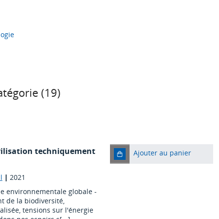
ogie
tégorie (
19
)
ivilisation techniquement
Ajouter au panier
l
|
2021
se environnementale globale -
de la biodiversité,
lisée, tensions sur l'énergie