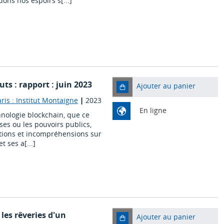
ons nos espoirs s[...]
ts : rapport : juin 2023
Ajouter au panier
ris : Institut Montaigne
|
2023
En ligne
chnologie blockchain, que ce
ises ou les pouvoirs publics,
tions et incompréhensions sur
 ses a[...]
les rêveries d'un
Ajouter au panier