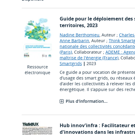
Guide pour le déploiement des 
territoires, 2023
Nadine Berthomieu
, Auteur ;
Charles
Anne Barbarin
, Auteur ;
Think Smartg
nationale des collectivités concédant
(Paris)
, Collaborateur ;
ADEME : Agenc
maîtrise de l'énergie (France)
, Collab
Smartgrids
|
2023
Ressource
Ce guide a pour vocation de présente
électronique
d’usage des smart grids, ou réseaux él
d’aider les collectivités à relever les 
énergétique. Il s’appuie sur des rech
Plus d'information...
Hub innov'infra : Facilitateur e
d'innovations dans les infrastr