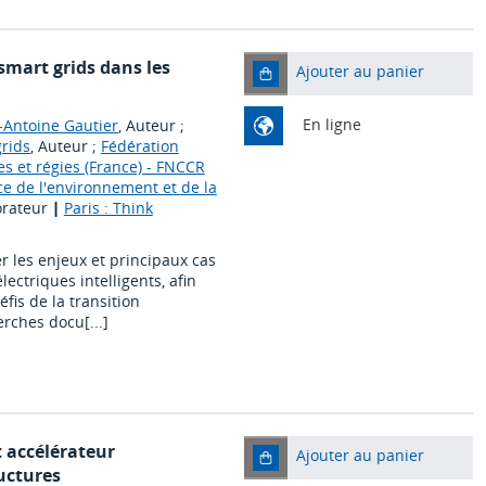
smart grids dans les
Ajouter au panier
En ligne
-Antoine Gautier
, Auteur ;
rids
, Auteur ;
Fédération
es et régies (France) - FNCCR
e de l'environnement et de la
orateur
|
Paris : Think
r les enjeux et principaux cas
ectriques intelligents, afin
défis de la transition
erches docu[...]
t accélérateur
Ajouter au panier
uctures