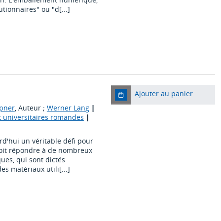
tionnaires" ou "d[...]
Ajouter au panier
ppner
, Auteur ;
Werner Lang
|
t universitaires romandes
|
d'hui un véritable défi pour
 doit répondre à de nombreux
ques, qui sont dictés
s matériaux utili[...]