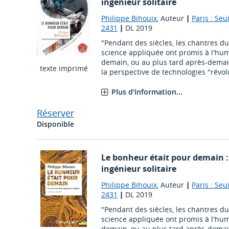
ingénieur solitaire
Philippe Bihouix
, Auteur
|
Paris : Seui
2431
|
DL 2019
"Pendant des siècles, les chantres du
science appliquée ont promis à l'hu
demain, ou au plus tard après-dema
texte imprimé
la perspective de technologies "révolu
Plus d'information...
Réserver
Disponible
Le bonheur était pour demain : 
ingénieur solitaire
Philippe Bihouix
, Auteur
|
Paris : Seui
2431
|
DL 2019
"Pendant des siècles, les chantres du
science appliquée ont promis à l'hu
demain, ou au plus tard après-dema