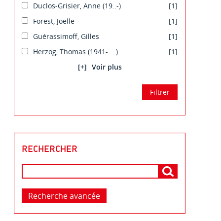
Duclos-Grisier, Anne (19..-)
[1]
Forest, Joëlle
[1]
Guérassimoff, Gilles
[1]
Herzog, Thomas (1941-....)
[1]
[+]
RECHERCHER
Recherche avancée