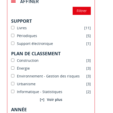
AFFINER
SUPPORT
Livres
[11]
Périodiques
[5]
Support électronique
[1]
PLAN DE CLASSEMENT
Construction
[3]
Énergie
[3]
Environnement - Gestion des risques
[3]
Urbanisme
[3]
Informatique - Statistiques
[2]
[+]
ANNÉE