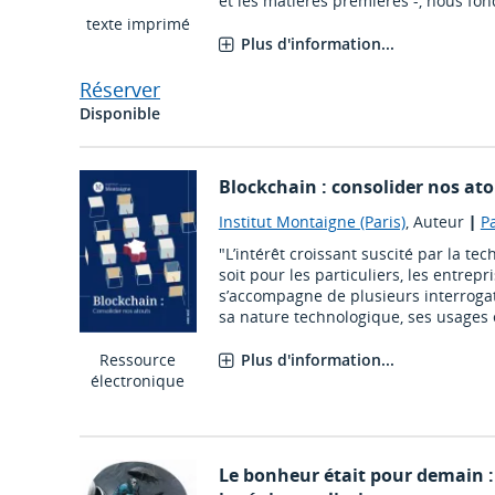
et les matières premières -, nous fond
texte imprimé
Plus d'information...
Réserver
Disponible
Blockchain : consolider nos atou
Institut Montaigne (Paris)
, Auteur
|
Pa
"L’intérêt croissant suscité par la te
soit pour les particuliers, les entrepr
s’accompagne de plusieurs interroga
sa nature technologique, ses usages et
Ressource
Plus d'information...
électronique
Le bonheur était pour demain : 