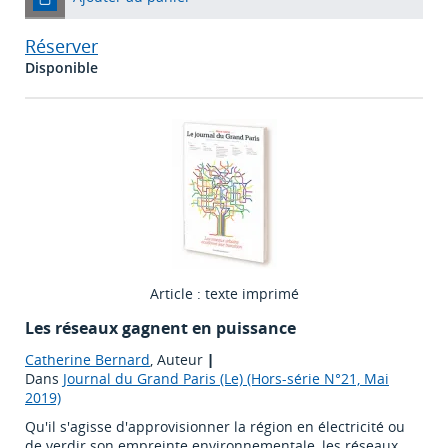
Réserver
Disponible
Article : texte imprimé
Les réseaux gagnent en puissance
Catherine Bernard
, Auteur
|
Dans
Journal du Grand Paris (Le) (Hors-série N°21, Mai
2019)
Qu'il s'agisse d'approvisionner la région en électricité ou
de verdir son empreinte environnementale, les réseaux