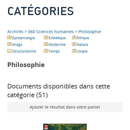
CATÉGORIES
Archirès
>
060 Sciences humaines
>
Philosophie
Épistémologie
Esthétique
Éthique
Image
Modernité
Nature
Structuralisme
Temps
Utopie
Philosophie
Documents disponibles dans cette
catégorie (
51
)
Ajouter le résultat dans votre panier