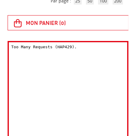
Par page :
25
50
100
200