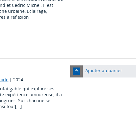
nd et Cédric Michel. Il est
he urbaine, Eclairage,
es à réflexion
Ajouter au panier
ipode
|
2024
r infatigable qui explore ses
te expérience amoureuse, il a
ncongrues. Sur chacune se
i tout[...]