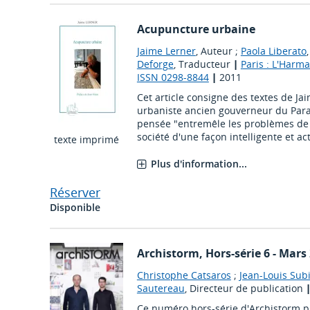
Acupuncture urbaine
Jaime Lerner
, Auteur ;
Paola Liberato
Deforge
, Traducteur
|
Paris : L'Harm
ISSN 0298-8844
|
2011
Cet article consigne des textes de Jai
urbaniste ancien gouverneur du Paran
pensée "entremêle les problèmes de 
société d'une façon intelligente et actu
texte imprimé
Plus d'information...
Réserver
Disponible
Archistorm
, Hors-série 6 - Mars 
Christophe Catsaros
;
Jean-Louis Sub
Sautereau
, Directeur de publication
Ce numéro hors-série d'Archistorm p