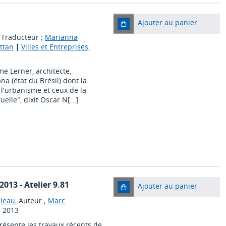
Ajouter au panier
, Traducteur ;
Marianna
attan
|
Villes et Entreprises,
me Lerner, architecte,
a (état du Brésil) dont la
l'urbanisme et ceux de la
elle", dixit Oscar N[...]
2013 - Atelier 9.81
Ajouter au panier
ileau
, Auteur ;
Marc
|
2013
résente les travaux récents de