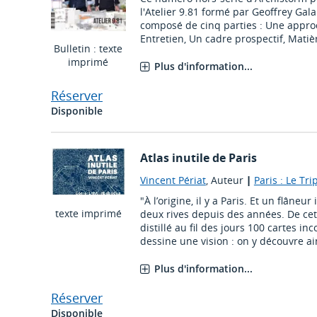
l'Atelier 9.81 formé par Geoffrey Gala
composé de cinq parties : Une approc
Entretien, Un cadre prospectif, Matièr
Bulletin : texte
imprimé
Plus d'information...
Réserver
Disponible
Atlas inutile de Paris
Vincent Périat
, Auteur
|
Paris : Le Tr
"À l’origine, il y a Paris. Et un flâneu
texte imprimé
deux rives depuis des années. De cet
distillé au fil des jours 100 cartes i
dessine une vision : on y découvre ains
Plus d'information...
Réserver
Disponible