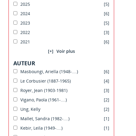
2025
[5]
2024
[6]
2023
[5]
2022
[3]
2021
[6]
[+]
AUTEUR
Masboungi, Ariella (1948-....)
[6]
Le Corbusier (1887-1965)
[4]
Royer, Jean (1903-1981)
[3]
Vigano, Paola (1961-....)
[2]
Ung, Kelly
[2]
Mallet, Sandra (1982-....)
[1]
Kebir, Leïla (1949-....)
[1]