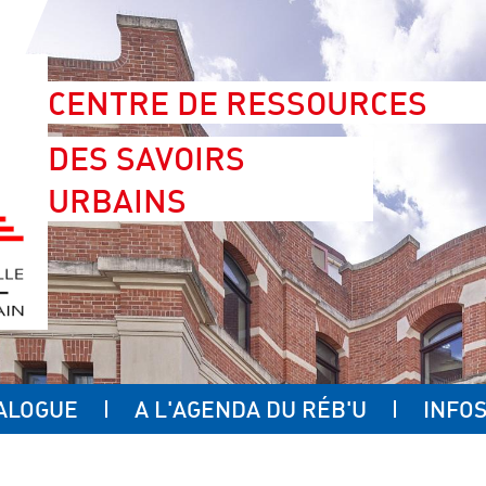
CENTRE DE RESSOURCES
DES SAVOIRS
URBAINS
ALOGUE
A L'AGENDA DU RÉB'U
INFOS