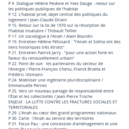
P.9. Dialogue Hélène Peskine et Yves Dauge : retour sur
les politiques publiques de l'habitat
P.12. L'habitat privé, objet central des politiques du
logement / Jean-Claude Driant
P.15. Retour sur la loi de 1970 sur la résorption de
l'habitat insalubre / Thibault Tellier
P.17. Un sociologue à l'Anah / Alain Bourdin
P.19. Entretien Hélène Pélissard : "l'Anah et Soliha ont des
liens historiques très étroits"
P.21. Entretien Patrick Jarry : "pour une action forte en
faveur du renouvellement urbain"
P.22. Point de vue : les partenaires du secteur de
l'énergie / Pierre-François Chenu, Franck Briatta et
Frédéric Utzmann
P.24. Mobiliser une ingénierie pluridisciplinaire /
Emmanuelle Pernes
P.25. Vers un nouveau partage de responsabilité entre
l'État et les collectivités / Jean-Pierre Troche
ENJEUX : LA LUTTE CONTRE LES FRACTURES SOCIALES ET
TERRITORIALES
P.29. L'Anah au cœur des grand programmes nationaux
P.30. Carte : l'Anah au service des territoires
P.31. Focus Pau : une concession d'aménagement et une