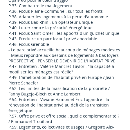
Opah-RU pour le cœur d'agglo
P.33. Combattre le mal-logement
P.36. Focus Plaine-Commune : sur tout les fronts
P.38. Adapter les logements à la perte d'autonomie
P.39. Focus Bas-Rhin : un opérateur unique
P.40. Lutter contre la précarité énergétique
P.41. Focus Saint-Omer : les apports d'un guichet unique
P.43. Produire un parc locatif privé abordable
P.46. Focus Grenoble
- Le parc privé accueille beaucoup de ménages modestes
- Mieux répondre aux besoins de logements à bas loyers
PROSPECTIVE : PENSER LE DEVENIR DE L'HABITAT PRIVÉ
P.47. Entretien : Valérie Mancret-Taylor : "la capacité à
mobiliser les ménages est réelle"
P.49. L'amélioration de l'habitat privé en Europe / Jean-
Pierre Schaefer
P.52. Les limites de la massification de la propriété /
Fanny Bugeja-Bloch et Anne Lambert
P.54. Entretien : Viviane Hamon et Éric Lagandré : la
rénovation de l'habitat privé au défi de la transition
énergétique
P.57. Offre privé et offre social, quelle complémentarité ?
/ Emmanuel Trouillard
P.59. Logements, collectivités et usages / Grégoire Alix-