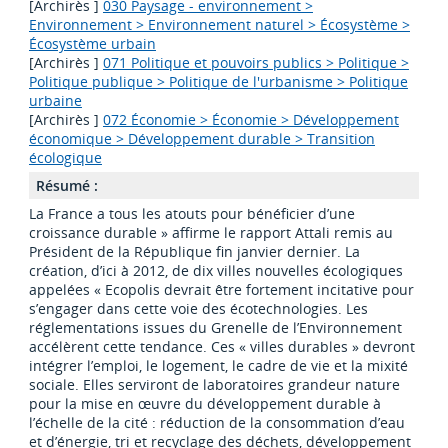
[Archirès ]
030 Paysage - environnement >
Environnement > Environnement naturel > Écosystème >
Écosystème urbain
[Archirès ]
071 Politique et pouvoirs publics > Politique >
Politique publique > Politique de l'urbanisme > Politique
urbaine
[Archirès ]
072 Économie > Économie > Développement
économique > Développement durable > Transition
écologique
Résumé :
La France a tous les atouts pour bénéficier d’une
croissance durable » affirme le rapport Attali remis au
Président de la République fin janvier dernier. La
création, d’ici à 2012, de dix villes nouvelles écologiques
appelées « Ecopolis devrait être fortement incitative pour
s’engager dans cette voie des écotechnologies. Les
réglementations issues du Grenelle de l’Environnement
accélèrent cette tendance. Ces « villes durables » devront
intégrer l’emploi, le logement, le cadre de vie et la mixité
sociale. Elles serviront de laboratoires grandeur nature
pour la mise en œuvre du développement durable à
l’échelle de la cité : réduction de la consommation d’eau
et d’énergie, tri et recyclage des déchets, développement