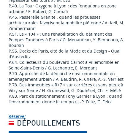
l’épaisseur des tours » / M. Evo
P.40. La Tour Oxygène à Lyon : des fondations en zone
urbaine / E. Robert, G. Cornali
P.45. Passerelle Granite : quand les prouesses
architecturales favorisent la mobilité piétonne / A. Keil, M.
Zimmermann
P.51. Le « 104 » : une réhabilitation du bâtiment des
Pompes Funèbres à Paris / G. Menanteau, Y. Bennouna, A.
Boursin
P.55. Docks de Paris, cité de la Mode et du Design - Quai
d’Austerlitz
P.64. Collecteurs du boulevard Carnot à Villemomble en
Seine-Saint-Denis / G. Lechantre, E. Mordant
P.70. Approche de la démarche environnementale en
aménagement urbain / A. Baudrin, R. Chéré, A.-S. Verriest
P.78. Des immeubles « R+7 » sur carrières et sans pieux à
Vitry-sur-Seine / H. Grünewald, G. Douhéret, Ch.-E. Mécé
P.83. Parc de stationnement Tony Garnier à Lyon : quand
l’environnement donne le tempo / J.-P. Feltz, C. Feltz
Réserver
DÉPOUILLEMENTS