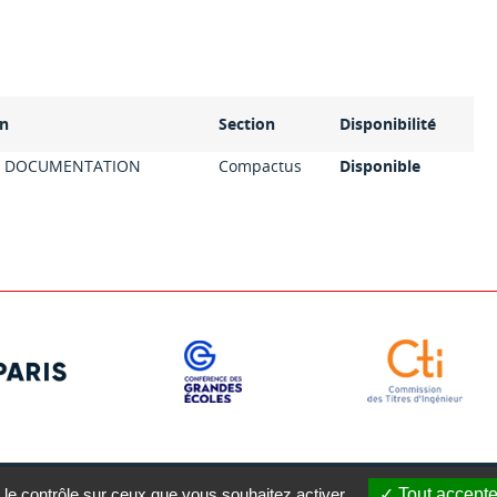
on
Section
Disponibilité
E DOCUMENTATION
Compactus
Disponible
 le contrôle sur ceux que vous souhaitez activer
Tout accepte
gales
Plan du site