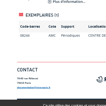
Plus d'information...
EXEMPLAIRES (1)
Code-barres
Cote
Support
Localisati
08244
AMC
Périodiques
CENTRE D
CONTACT
78-80 rue Rébeval
75019 Paris
documentation@eivp-paris.fr
Ce site utilise des cookies et vous donne
Mentions lé
A-
A
A+