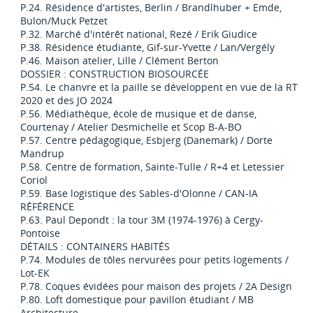
P.24. Résidence d'artistes, Berlin / Brandlhuber + Emde,
Bulon/Muck Petzet
P.32. Marché d'intérêt national, Rezé / Erik Giudice
P.38. Résidence étudiante, Gif-sur-Yvette / Lan/Vergély
P.46. Maison atelier, Lille / Clément Berton
DOSSIER : CONSTRUCTION BIOSOURCÉE
P.54. Le chanvre et la paille se développent en vue de la RT
2020 et des JO 2024
P.56. Médiathèque, école de musique et de danse,
Courtenay / Atelier Desmichelle et Scop B-A-BO
P.57. Centre pédagogique, Esbjerg (Danemark) / Dorte
Mandrup
P.58. Centre de formation, Sainte-Tulle / R+4 et Letessier
Coriol
P.59. Base logistique des Sables-d'Olonne / CAN-IA
RÉFÉRENCE
P.63. Paul Depondt : la tour 3M (1974-1976) à Cergy-
Pontoise
DÉTAILS : CONTAINERS HABITÉS
P.74. Modules de tôles nervurées pour petits logements /
Lot-EK
P.78. Coques évidées pour maison des projets / 2A Design
P.80. Loft domestique pour pavillon étudiant / MB
Architecture