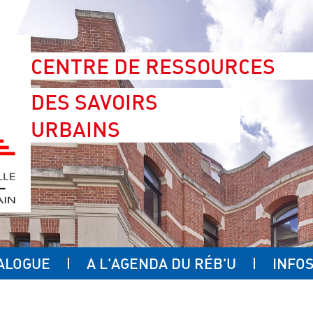
CENTRE DE RESSOURCES
DES SAVOIRS
URBAINS
ALOGUE
A L'AGENDA DU RÉB'U
INFOS