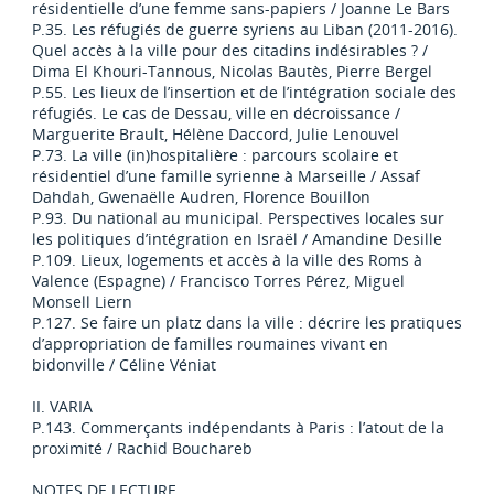
résidentielle d’une femme sans-papiers / Joanne Le Bars
P.35. Les réfugiés de guerre syriens au Liban (2011-2016).
Quel accès à la ville pour des citadins indésirables ? /
Dima El Khouri-Tannous, Nicolas Bautès, Pierre Bergel
P.55. Les lieux de l’insertion et de l’intégration sociale des
réfugiés. Le cas de Dessau, ville en décroissance /
Marguerite Brault, Hélène Daccord, Julie Lenouvel
P.73. La ville (in)hospitalière : parcours scolaire et
résidentiel d’une famille syrienne à Marseille / Assaf
Dahdah, Gwenaëlle Audren, Florence Bouillon
P.93. Du national au municipal. Perspectives locales sur
les politiques d’intégration en Israël / Amandine Desille
P.109. Lieux, logements et accès à la ville des Roms à
Valence (Espagne) / Francisco Torres Pérez, Miguel
Monsell Liern
P.127. Se faire un platz dans la ville : décrire les pratiques
d’appropriation de familles roumaines vivant en
bidonville / Céline Véniat
II. VARIA
P.143. Commerçants indépendants à Paris : l’atout de la
proximité / Rachid Bouchareb
NOTES DE LECTURE