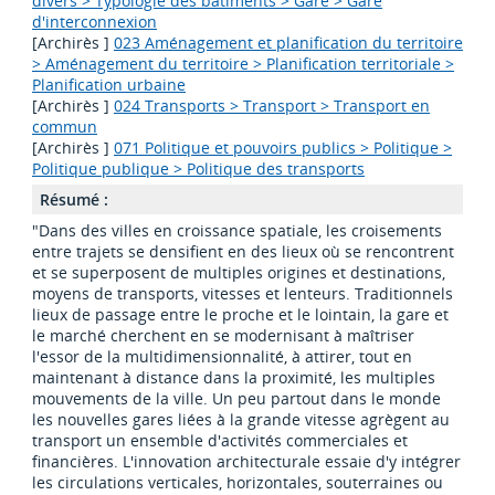
divers > Typologie des bâtiments > Gare > Gare
d'interconnexion
[Archirès ]
023 Aménagement et planification du territoire
> Aménagement du territoire > Planification territoriale >
Planification urbaine
[Archirès ]
024 Transports > Transport > Transport en
commun
[Archirès ]
071 Politique et pouvoirs publics > Politique >
Politique publique > Politique des transports
Résumé :
"Dans des villes en croissance spatiale, les croisements
entre trajets se densifient en des lieux où se rencontrent
et se superposent de multiples origines et destinations,
moyens de transports, vitesses et lenteurs. Traditionnels
lieux de passage entre le proche et le lointain, la gare et
le marché cherchent en se modernisant à maîtriser
l'essor de la multidimensionnalité, à attirer, tout en
maintenant à distance dans la proximité, les multiples
mouvements de la ville. Un peu partout dans le monde
les nouvelles gares liées à la grande vitesse agrègent au
transport un ensemble d'activités commerciales et
financières. L'innovation architecturale essaie d'y intégrer
les circulations verticales, horizontales, souterraines ou