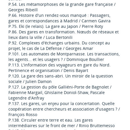
P.54. Les métamorphoses de la grande gare française /
Georges Ribeill
P.66. Histoire d'un rendez-vous manqué : Passagers,
gares et correspondances à Madrid / Carmen Gavira
P.75. Eki (le relais). La gare au Japon / Pierre Roty
P.86. Des gares en transformation. Nœuds de réseaux et
lieux dans la ville / Luca Bertonili
P.92. Complexes d'échanges urbains. Du concept au
projet, le cas de La Défense / Georges Amar
P.101. Les automates de Montparnasse. Les transactions,
les agents... et les usagers ? / Dominique Boullier
P.113. L'information des voyageurs en gare du Nord.
Pertinence et organisation / Denis Bayart
P.120. La gare des sans-abri. Un miroir de la question
sociale / Julien Damon
P.127. La gestion du pôle Galliéni-Porte de Bagnolet /
Fabienne Margail, Ghislaine Doniol-Shaw, Pascale
Legendre d'Anfray
P.137. Les gares, un enjeu pour la concertation. Quelle
coopération entre chercheurs et association d'usagers ? /
François Rosso
P.138. Circuler entre terre et eau. Les gares
intermédiaires sur le front de mer / Rinio Bruttemesso