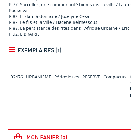
P.77. Sarcelles, une communauté bien sans sa ville / Laurence
Podselver
P.82. L'islam à domicile / Jocelyne Cesari
P.87. Le fils et la ville / Hacène Belmessous
P.88. La persistance des rites dans l'Afrique urbaine / Éric de
P.92. LIBRAIRIE
EXEMPLAIRES (1)
02476
URBANISME
Périodiques
RÉSERVE
Compactus
Cons
sur 
Excl
prêt