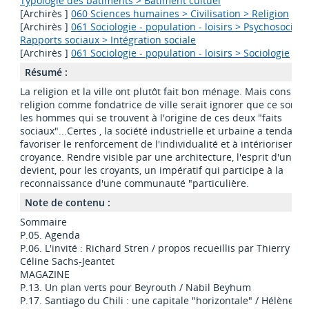
Typologie des bâtiments > Bâtiment cultuel
[Archirès ]
060 Sciences humaines > Civilisation > Religion
[Archirès ]
061 Sociologie - population - loisirs > Psychosociolo
Rapports sociaux > Intégration sociale
[Archirès ]
061 Sociologie - population - loisirs > Sociologie
Résumé :
La religion et la ville ont plutôt fait bon ménage. Mais considér
religion comme fondatrice de ville serait ignorer que ce sont 
les hommes qui se trouvent à l'origine de ces deux "faits
sociaux"...Certes , la société industrielle et urbaine a tendance
favoriser le renforcement de l'individualité et à intérioriser la f
croyance. Rendre visible par une architecture, l'esprit d'une re
devient, pour les croyants, un impératif qui participe à la
reconnaissance d'une communauté "particulière.
Note de contenu :
Sommaire
P.05. Agenda
P.06. L'invité : Richard Stren / propos recueillis par Thierry Pa
Céline Sachs-Jeantet
MAGAZINE
P.13. Un plan verts pour Beyrouth / Nabil Beyhum
P.17. Santiago du Chili : une capitale "horizontale" / Hélène Jo