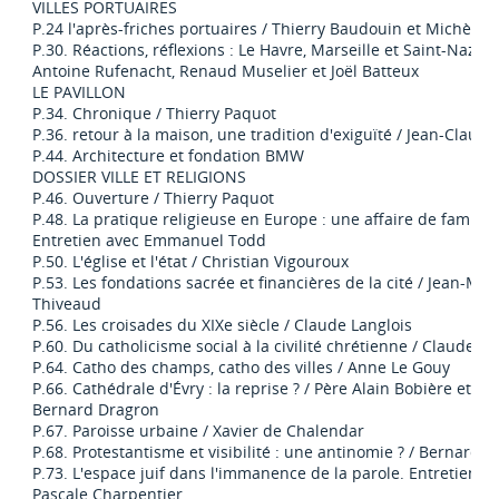
VILLES PORTUAIRES
P.24 l'après-friches portuaires / Thierry Baudouin et Michèle C
P.30. Réactions, réflexions : Le Havre, Marseille et Saint-Nazair
Antoine Rufenacht, Renaud Muselier et Joël Batteux
LE PAVILLON
P.34. Chronique / Thierry Paquot
P.36. retour à la maison, une tradition d'exiguïté / Jean-Claude
P.44. Architecture et fondation BMW
DOSSIER VILLE ET RELIGIONS
P.46. Ouverture / Thierry Paquot
P.48. La pratique religieuse en Europe : une affaire de famille.
Entretien avec Emmanuel Todd
P.50. L'église et l'état / Christian Vigouroux
P.53. Les fondations sacrée et financières de la cité / Jean-Mar
Thiveaud
P.56. Les croisades du XIXe siècle / Claude Langlois
P.60. Du catholicisme social à la civilité chrétienne / Claude L
P.64. Catho des champs, catho des villes / Anne Le Gouy
P.66. Cathédrale d'Évry : la reprise ? / Père Alain Bobière et Pè
Bernard Dragron
P.67. Paroisse urbaine / Xavier de Chalendar
P.68. Protestantisme et visibilité : une antinomie ? / Bernard
P.73. L'espace juif dans l'immanence de la parole. Entretien a
Pascale Charpentier